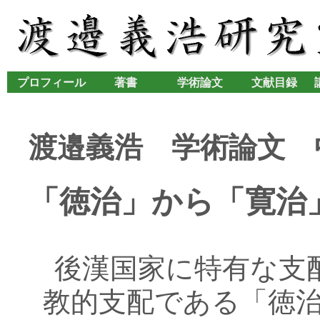
プロフィール
著書
学術論文
文献目録
渡邉義浩 学術論文 
「徳治」から「寛治
後漢国家に特有な支
教的支配である「徳