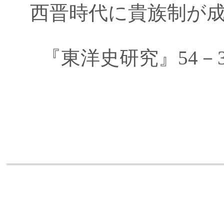
西晋時代に貴族制が
『東洋史研究』54－3，